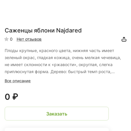
Саженцы яблони Najdared
0
Нет отзывов
Плоды крупные, красного цвета, нижняя часть имеет
зеленый окрас, гладкая кожица, очень мелкая чечевица,
не имеет склонности к «ржавости», округлая, слегка
приплюснутая форма. Дерево: быстрый темп роста,
широкие ветви, средне-раннее цветение, не подвержено
Все описание
чередованию, оптимальные показатели сохраняемости.
Сбор урожая: конец сентября.
0 ₽
Заказать