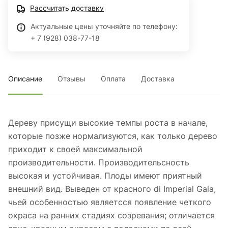
отверстий и риска появления трещин, что позволяет сорту
Рассчитать доставку
иметь высокий уровень сохраняемости. Сбор: за 25
Актуальные цены уточняйте по телефону:
дней до Delicious cl. B.
+ 7 (928) 038-77-18
Описание
Отзывы
Оплата
Доставка
Дереву присущи высокие темпы роста в начале,
которые позже нормализуются, как только дерево
приходит к своей максимальной
производительности. Производительсность
высокая и устойчивая. Плоды имеют приятный
внешний вид. Выведен от красного di Imperial Gala,
чьей особенностью являетсся появление четкого
окраса на ранних стадиях созревания; отличается