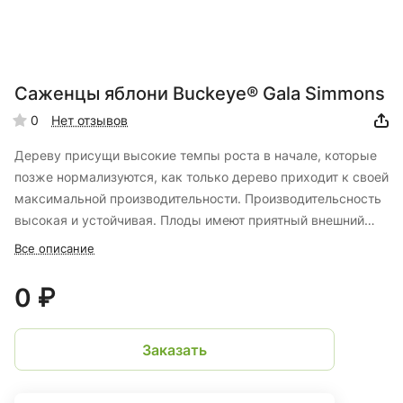
Саженцы яблони Buckeye® Gala Simmons
0
Нет отзывов
Дереву присущи высокие темпы роста в начале, которые
позже нормализуются, как только дерево приходит к своей
максимальной производительности. Производительсность
высокая и устойчивая. Плоды имеют приятный внешний
вид. Выведен от красного di Imperial Gala, чьей
Все описание
особенностью являетсся появление четкого окраса на
ранних стадиях созревания; отличается ярко-красным
0 ₽
окрасом с полосками по всей поверхности плода с
чечевичками по форме напоминающую звезды, которые
Заказать
придают дополнительный блеск кожице. Ранняя окраска
позволяет собирать плоды на должном уровне созревания,
что приводит к уменьшению количества образованиря